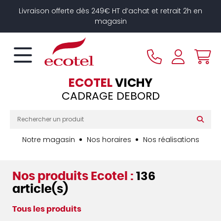
Panneau de gestion des cookies
Livraison offerte dès 249€ HT d’achat et retrait 2h en
magasin
ECOTEL
VICHY
CADRAGE DEBORD
Notre magasin
Nos horaires
Nos réalisations
Nos produits Ecotel :
136
article(s)
Tous les produits