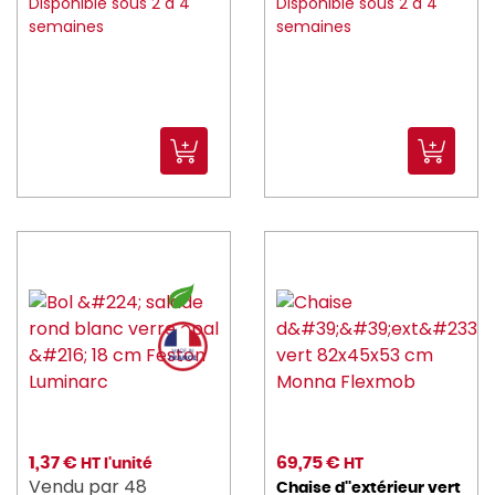
Disponible sous 2 à 4
Disponible sous 2 à 4
kuantom (2)
semaines
semaines
L_TELLIER (66)
LA_ROCHERE (54)
LACOR (133)
LE_VRAI (5)
LELU (8)
lemarquier (8)
lesnouvellespailles (4)
LIBBEY (1)
LUIGI_BORMIOLI (91)
Luminarc (102)
1,37 €
69,75 €
HT l'unité
HT
Vendu par 48
Chaise d''extérieur vert