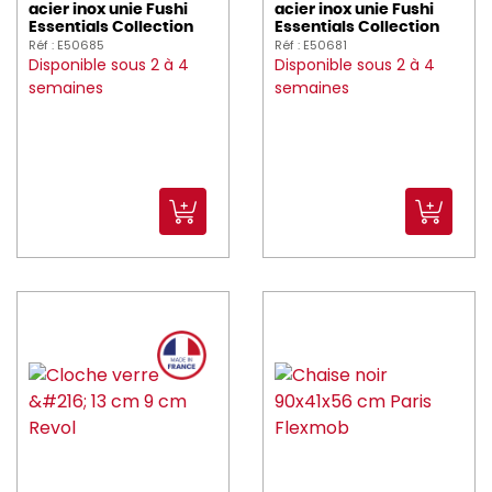
acier inox unie Fushi
acier inox unie Fushi
churchill (905)
Essentials Collection
Essentials Collection
Réf : E50685
Réf : E50681
CIF (7)
Disponible sous 2 à 4
Disponible sous 2 à 4
semaines
semaines
COGIR (33)
Couzon (50)
Cristal_d_Arques (4)
CRUSHGRIND (3)
DADAUX (2)
DALEBROOK (15)
DE_BUYER (141)
DEGLON (131)
DEGRENNE (200)