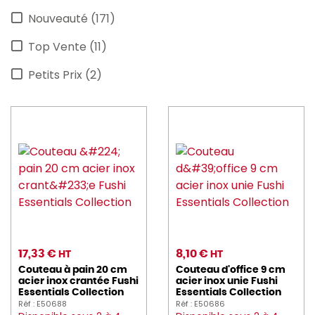
Nouveauté (171)
astera (4)
Top Vente (11)
AU_NAIN (7)
Petits Prix (2)
AVERY (9)
barbecook (12)
BARTSCHER (41)
befor (1)
BEQUET (9)
BERARD (4)
BLANCO (1)
17,33 €
8,10 €
HT
HT
Couteau à pain 20 cm
Couteau d'office 9 cm
blendtec (3)
acier inox crantée Fushi
acier inox unie Fushi
Essentials Collection
Essentials Collection
BONNET (24)
Réf : E50688
Réf : E50686