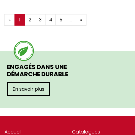
ROCAM (9)
«
1
2
3
4
5
...
»
ROLLER_GRILL (5)
ROSSIGNOL (18)
ROWLETT (1)
RUBBERMAID (4)
ENGAGÉS DANS UNE
SAINT_ROMAIN (329)
DÉMARCHE DURABLE
SANTOS (17)
En savoir plus
SECURIT (79)
SERAX (685)
SKIP (2)
SOFRACA (3)
Accueil
Catalogues