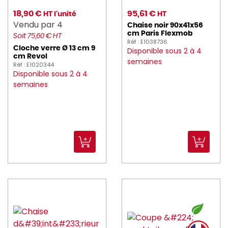
delaroca (10)
18,90 €
95,61 €
HT l'unité
HT
Vendu par 4
DELCOUPE (8)
Chaise noir 90x41x56
cm Paris Flexmob
Soit 75,60 € HT
Réf : E1038736
DELONGHI_KENWOO (1)
Cloche verre Ø 13 cm 9
Disponible sous 2 à 4
cm Revol
semaines
Réf : E1020344
DELTA (7)
Disponible sous 2 à 4
semaines
deren (1)
DITO_SAMA (18)
DOMESTOS (1)
Dudson_1800 (567)
DUNI (173)
DURALEX (39)
DYNAMIC (28)