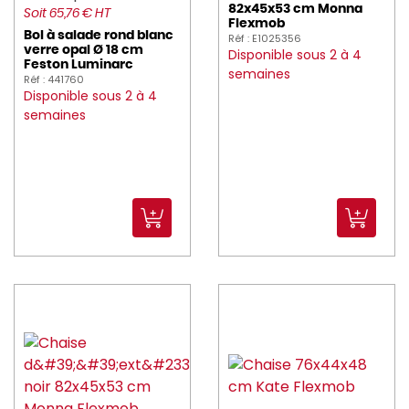
MAPA (9)
82x45x53 cm Monna
Soit 65,76 € HT
Flexmob
Bol à salade rond blanc
Réf : E1025356
MASTRAD (2)
verre opal Ø 18 cm
Disponible sous 2 à 4
Feston Luminarc
semaines
Réf : 441760
MAUVIEL (60)
Disponible sous 2 à 4
semaines
MEALPLAK (32)
Medard_de_Noblat (89)
melform (10)
MICROPLANE (3)
MOLINEL (418)
montandor (2)
moom (7)
MR_PROPRE (3)