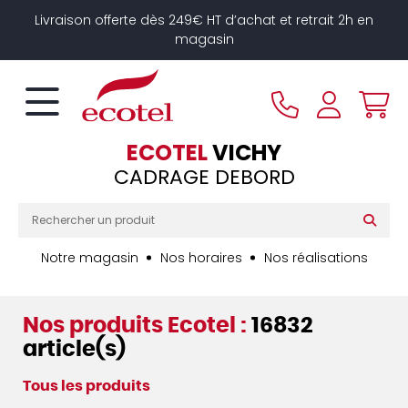
Panneau de gestion des cookies
Livraison offerte dès 249€ HT d’achat et retrait 2h en
magasin
ECOTEL
VICHY
CADRAGE DEBORD
Notre magasin
Nos horaires
Nos réalisations
Nos produits Ecotel :
16832
article(s)
Tous les produits