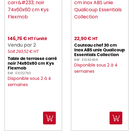
PRESSART (2)
PRO_COOKER (246)
pro_equip (21)
146,76 €
22,90 €
HT l'unité
HT
Vendu par 2
PRO_MUNDI (898)
Couteau chef 30 cm
inox ABS unie Qualicoup
Soit 293,52 € HT
Essentials Collection
PROBBAX (98)
Table de terrasse carré
Réf : E1042494
noir 74x60x60 cm Kys
Disponible sous 2 à 4
Flexmob
PROOF (72)
semaines
Réf : E1032793
Disponible sous 2 à 4
PUJADAS (57)
semaines
RAK (3012)
REVOL (578)
ROBOT_COUPE (137)
ROBUR (467)