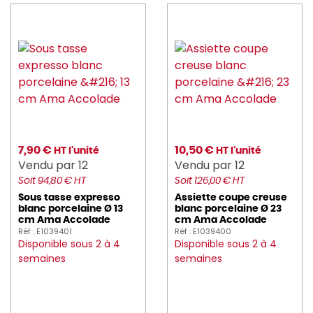
foh (57)
GASTRONUM (5)
GILAC (136)
gimetal (23)
GOBEL (69)
7,90 €
10,50 €
HT l'unité
HT l'unité
HAIKU (6)
Vendu par 12
Vendu par 12
Soit 94,80 € HT
Soit 126,00 € HT
HAMILTON_BEACH (3)
Sous tasse expresso
Assiette coupe creuse
blanc porcelaine Ø 13
blanc porcelaine Ø 23
HASSON (127)
cm Ama Accolade
cm Ama Accolade
Réf : E1039401
Réf : E1039400
Disponible sous 2 à 4
Disponible sous 2 à 4
hendi (18)
semaines
semaines
heva (4)
HUHTAMAKI (16)