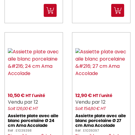
ICE_BAG (1)
imperia (10)
jri (7)
JVD (39)
KASUMI (18)
KENWOOD (1)
KITCHENAID (1)
KLEANING_ESSENTIALS (26)
10,50 €
12,90 €
HT l'unité
HT l'unité
Vendu par 12
Vendu par 12
KOLOSSAL (1)
Soit 126,00 € HT
Soit 154,80 € HT
kraft_you (2)
Assiette plate avec aile
Assiette plate avec aile
blanc porcelaine Ø 24
blanc porcelaine Ø 27
cm Ama Accolade
cm Ama Accolade
KRAMPOUZ (13)
Réf : E1039398
Réf : E1039397