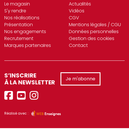
Le magasin
Actualités
softclean (3)
S'y rendre
Vidéos
SOLIA (22)
Nos réalisations
CGV
Présentation
Mentions légales / CGU
SONOLYS (95)
Nos engagements
Données personnelles
Recrutement
Gestion des cookies
SPAAS (26)
Marques partenaires
Contact
SPONTEX (3)
st_ckel (2)
STAUB (40)
S’INSCRIRE
Je m'abonne
À LA NEWSLETTER
stil (6)
SUN (3)
TABLECRAFT (42)
Réalisé avec :
TARRERIAS_BONJEAN (15)