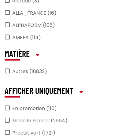
alfapac (3)
ALLA_FRANCE (16)
ALPHAFORM (106)
AMEFA (114)
ANIMO (22)
MATIÈRE
ANTIKAL (1)
Autres (16832)
APS (430)
araven (2)
AFFICHER UNIQUEMENT
Arcoroc (464)
En promotion (110)
ARCOS (32)
Made In France (2664)
ARIEL (1)
Produit vert (1721)
ARTMENU (2)