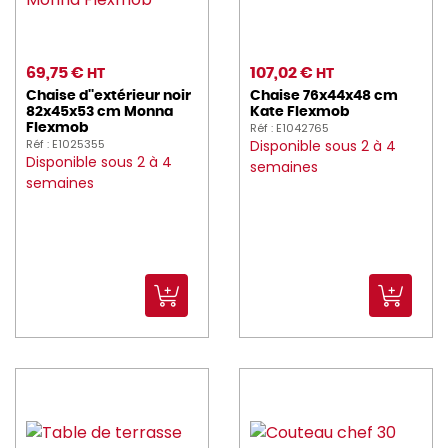
NORDWAYS (409)
NUMATIC (6)
69,75 €
107,02 €
HT
HT
overone (4)
Chaise d''extérieur noir
Chaise 76x44x48 cm
82x45x53 cm Monna
Kate Flexmob
PANIBOIS (8)
Réf : E1042765
Flexmob
Réf : E1025355
Disponible sous 2 à 4
PARANOCTA (8)
Disponible sous 2 à 4
semaines
semaines
peugeot_saveurs (239)
PILLIVUYT (44)
PINTINOX (66)
PIO_TAVOLA (9)
PLASTOREX (66)
PLATEMATE (2)
PLATEX (239)