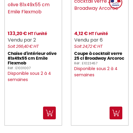
earthessentials (49)
eclatdefrance (2)
electrolux (1)
133,20 €
4,12 €
HT l'unité
HT l'unité
enova (5)
Vendu par 2
Vendu par 6
Soit 266,40 € HT
Soit 24,72 € HT
essentialcollection (151)
Chaise d'intérieur olive
Coupe à cocktail verre
81x49x55 cm Emile
25 cl Broadway Arcoroc
ETERNUM (213)
Réf : E1023457
Flexmob
Réf : E1031007
Disponible sous 2 à 4
EXEOL (18)
Disponible sous 2 à 4
semaines
semaines
FAIRY (4)
fimm (4)
FINZY (2)
FISCHER (17)
FLEXMOB (487)