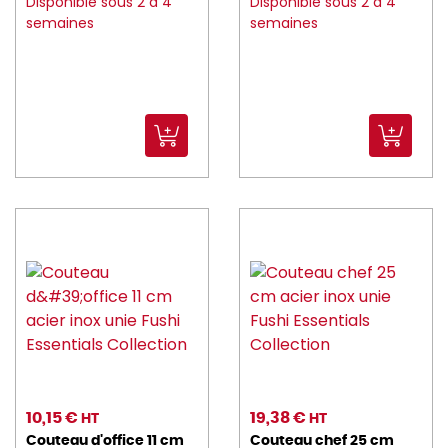
Disponible sous 2 à 4
Disponible sous 2 à 4
semaines
semaines
BORMIOLI_ROCCO (157)
brc (11)
CADDIE_HOTEL (6)
CAMBRO (260)
CANDOLA (15)
caray (3)
CARTY (6)
CGMP (15)
CHAUD_DEVANT (112)
CHEF_SOMMELIER (151)
10,15 €
19,38 €
HT
HT
choyer (6)
Couteau d'office 11 cm
Couteau chef 25 cm