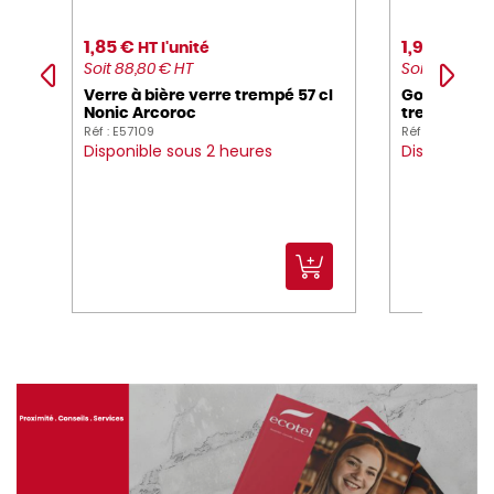
1,85 €
1,95 €
HT l'unité
HT l'
Soit 88,80 € HT
Soit 23,40 € 
Verre à bière verre trempé 57 cl
Gobelet fo
Nonic Arcoroc
trempé 35 c
Réf : E57109
Réf : E40129
Disponible sous 2 heures
Disponible s