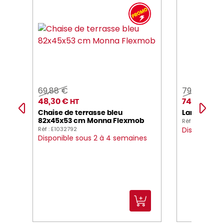
69,88 €
79,00 €
48,30 €
74,00 €
HT
HT
Chaise de terrasse bleu
Lampe led
Réf : E1045330
82x45x53 cm Monna Flexmob
Réf : E1032792
Disponible 
Disponible sous 2 à 4 semaines