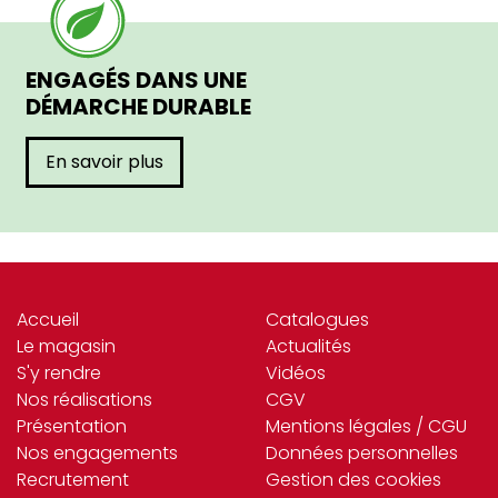
ENGAGÉS DANS UNE
DÉMARCHE DURABLE
En savoir plus
Accueil
Catalogues
Le magasin
Actualités
S'y rendre
Vidéos
Nos réalisations
CGV
Présentation
Mentions légales / CGU
Nos engagements
Données personnelles
Recrutement
Gestion des cookies