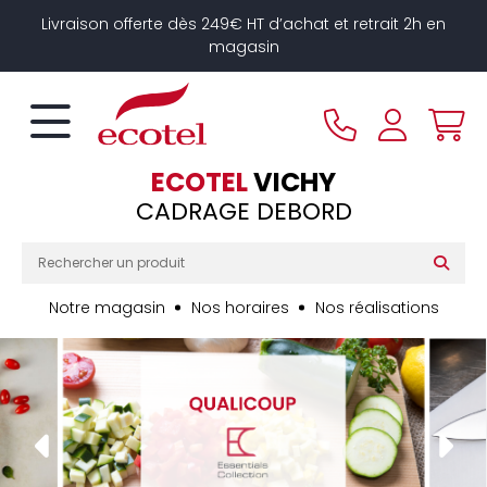
Panneau de gestion des cookies
Livraison offerte dès 249€ HT d’achat et retrait 2h en
magasin
ECOTEL
VICHY
CADRAGE DEBORD
Notre magasin
Nos horaires
Nos réalisations